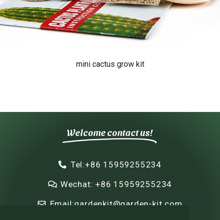
mini cactus grow kit
Welcome contact us!
Tel:+86 15959255234
Wechat: +86 15959255234
Email:gardenkit@garden-kit.com